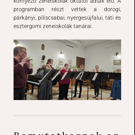
környező zeneiskolák oktatói adtak elő. A
programban részt vettek a dorogi,
párkányi, piliscsabai, nyergesújfalui, táti és
esztergomi zeneiskolák tanárai.