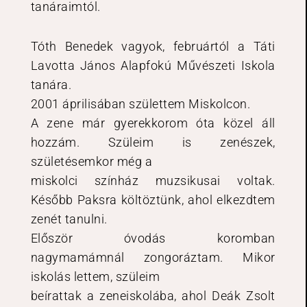
tanáraimtól.
Tóth Benedek vagyok, februártól a Táti
Lavotta János Alapfokú Művészeti Iskola
tanára.
2001 áprilisában születtem Miskolcon.
A zene már gyerekkorom óta közel áll
hozzám. Szüleim is zenészek,
születésemkor még a
miskolci színház muzsikusai voltak.
Később Paksra költöztünk, ahol elkezdtem
zenét tanulni.
Először óvodás koromban
nagymamámnál zongoráztam. Mikor
iskolás lettem, szüleim
beírattak a zeneiskolába, ahol Deák Zsolt